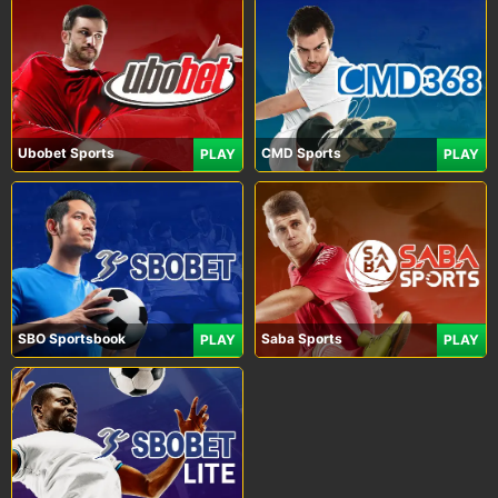
Ubobet Sports
CMD Sports
PLAY
PLAY
SBO Sportsbook
Saba Sports
PLAY
PLAY