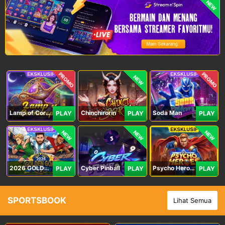
NEW
PROMO
PROMO
NEW
Lamp of Cornucopia
Chinchirorin
Soda Man
PLAY
PLAY
PLAY
NEW
NEW
NEW
2026 GOLDEN GOAL RUSH
Cyber Pinball
Psycho Heroes
PLAY
PLAY
PLAY
SPORTSBOOK
Lihat Semua