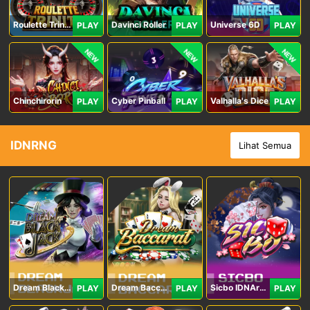
Roulette Trinity
Davinci Roller
Universe 6D
PLAY
PLAY
PLAY
NEW
NEW
NEW
Chinchirorin
Cyber Pinball
Valhalla's Dice
PLAY
PLAY
PLAY
IDNRNG
Lihat Semua
Dream Blackjack
Dream Baccarat
Sicbo IDNArcade
PLAY
PLAY
PLAY