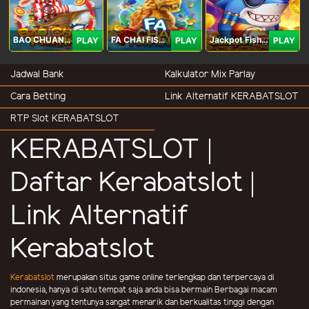
BAO CHUAN FISHING
FA CHAI FISHING
Jackpot Fishing Jili
PLAY
PLAY
PLAY
Jadwal Bank
Kalkulator Mix Parlay
Cara Betting
Link Alternatif KERABATSLOT
RTP Slot KERABATSLOT
KERABATSLOT |
Daftar Kerabatslot |
Link Alternatif
Kerabatslot
Kerabatslot
merupakan situs game online terlengkap dan terpercaya di
indonesia, hanya di satu tempat saja anda bisa bermain Berbagai macam
permainan yang tentunya sangat menarik dan berkualitas tinggi dengan