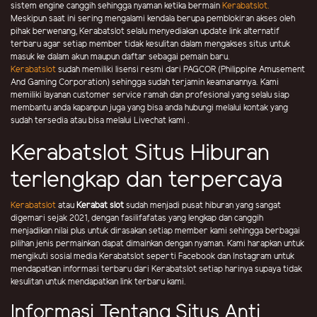
sistem engine canggih sehingga nyaman ketika bermain
Kerabatslot.
Meskipun saat ini sering mengalami kendala berupa pemblokiran akses oleh
pihak berwenang, Kerabatslot selalu menyediakan update link alternatif
terbaru agar setiap member tidak kesulitan dalam mengakses situs untuk
masuk ke dalam akun maupun daftar sebagai pemain baru.
Kerabatslot
sudah memiliki lisensi resmi dari PAGCOR (Philippine Amusement
And Gaming Corporation) sehingga sudah terjamin keamanannya. Kami
memiliki layanan customer service ramah dan profesional yang selalu siap
membantu anda kapanpun juga yang bisa anda hubungi melalui kontak yang
sudah tersedia atau bisa melalui Livechat kami .
Kerabatslot Situs Hiburan
terlengkap dan terpercaya
Kerabatslot
atau
Kerabat slot
sudah menjadi pusat hiburan yang sangat
digemari sejak 2021, dengan fasilifafatas yang lengkap dan canggih
menjadikan nilai plus untuk dirasakan setiap member kami sehingga berbagai
pilihan jenis permainkan dapat dimainkan dengan nyaman. Kami harapkan untuk
mengikuti sosial media Kerabatslot seperti Facebook dan Instagram untuk
mendapatkan informasi terbaru dari Kerabatslot setiap harinya supaya tidak
kesulitan untuk mendapatkan link terbaru kami.
Informasi Tentang Situs Anti