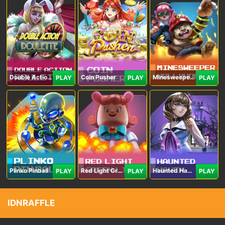
Double Action Roulette
Coin Pusher
Minesweeper Hollywood
PLAY
PLAY
PLAY
Plinko Pinball
Red Light Green Light
Haunted Haven
PLAY
PLAY
PLAY
IDNRAFFLE