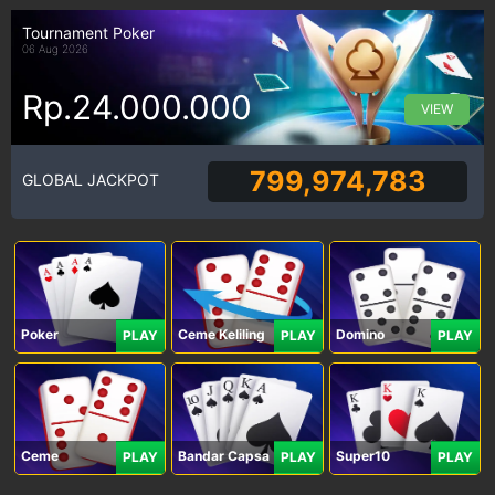
Tournament Poker
06 Aug 2026
Rp.24.000.000
VIEW
799,974,783
GLOBAL JACKPOT
Poker
Ceme Keliling
Domino
PLAY
PLAY
PLAY
Ceme
Bandar Capsa
Super10
PLAY
PLAY
PLAY