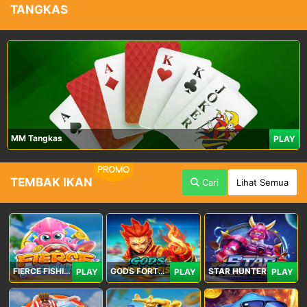
TANGKAS
MM Tangkas
PLAY
PROMO
TEMBAK IKAN
Cari
Lihat Semua
FIERCE FISHING
GODS FORTUNE FISHING
STAR HUNTER
PLAY
PLAY
PLAY