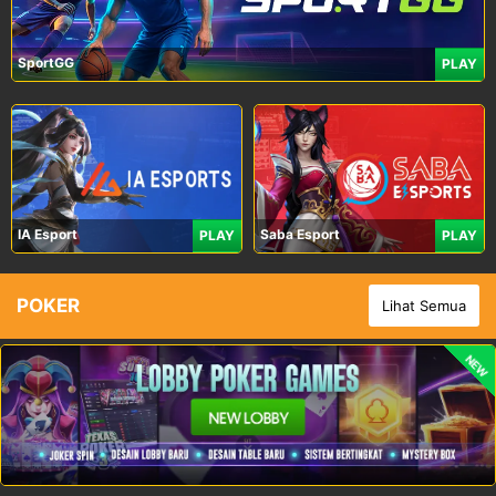
SportGG
PLAY
IA Esport
Saba Esport
PLAY
PLAY
POKER
Lihat Semua
NEW