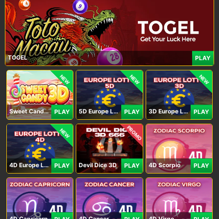
TOGEL
PLAY
NEW
NEW
NEW
Sweet Candy 3D
5D Europe Lotto
3D Europe Lotto
PLAY
PLAY
PLAY
PROMO
NEW
4D Europe Lotto
Devil Dice 3D
4D Scorpio
PLAY
PLAY
PLAY
4D Capricorn
4D Cancer
4D Virgo